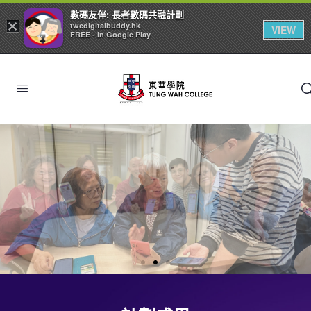
數碼友伴: 長者數碼共融計劃
×
twcdigitalbuddy.hk
VIEW
FREE - In Google Play
計劃簡
團隊簡
計劃簡
團隊簡
計劃簡
團隊簡
數碼友伴
數碼友伴
數碼友伴