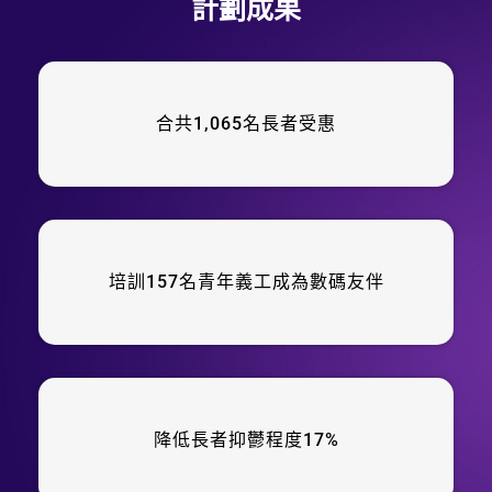
計劃成果
介
介
介
介
介
介
長者數碼共融
長者數碼共融
長者數碼共融
計劃
計劃
計劃
了解
了解
了解
了解
了解
了解
更多
更多
更多
更多
更多
更多
合共1,065名長者受惠
培訓157名青年義工成為數碼友伴
降低長者抑鬱程度17%