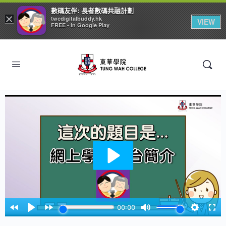
數碼友伴: 長者數碼共融計劃
×
twcdigitalbuddy.hk
VIEW
FREE - In Google Play