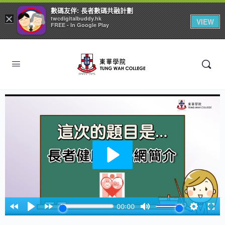
數碼友伴: 長者數碼共融計劃
×
twcdigitalbuddy.hk
VIEW
FREE - In Google Play