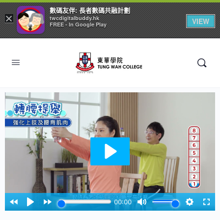
數碼友伴: 長者數碼共融計劃
×
twcdigitalbuddy.hk
VIEW
FREE - In Google Play