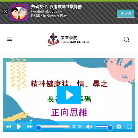
數碼友伴: 長者數碼共融計劃
×
twcdigitalbuddy.hk
VIEW
FREE - In Google Play