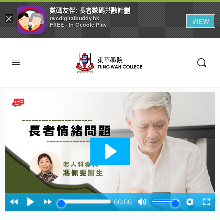
數碼友伴: 長者數碼共融計劃
×
twcdigitalbuddy.hk
VIEW
FREE - In Google Play