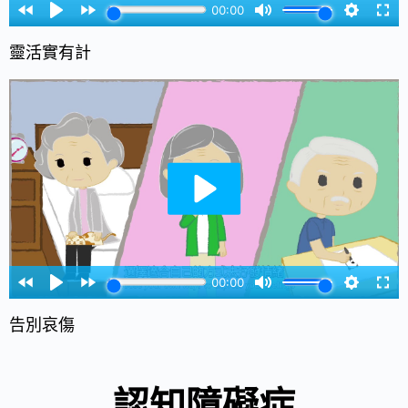
靈活實有計
告別哀傷
認知障礙症