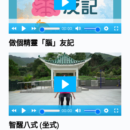
做個精靈「腦」友記
智醒八式 (坐式)