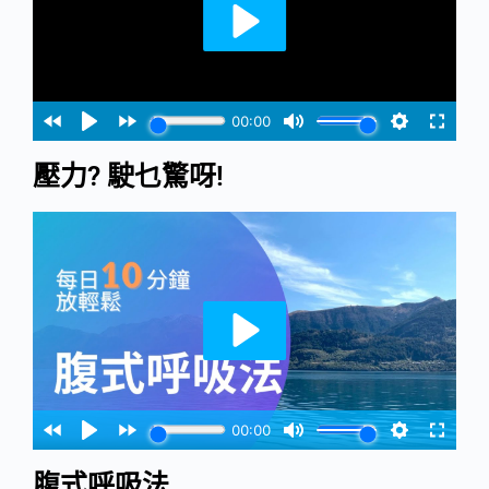
壓力? 駛乜驚呀!
腹式呼吸法