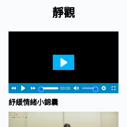
靜觀
紓緩情緒小錦囊