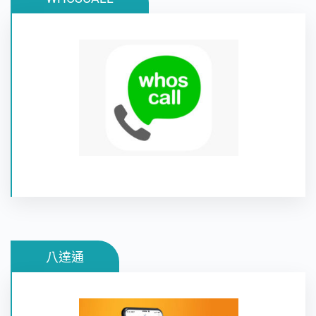
WHOSCALL為用戶辨識陌生來電號碼及封鎖騷擾詐
騙號碼, 讓您輕鬆擁有安全的通訊生活。
八達通