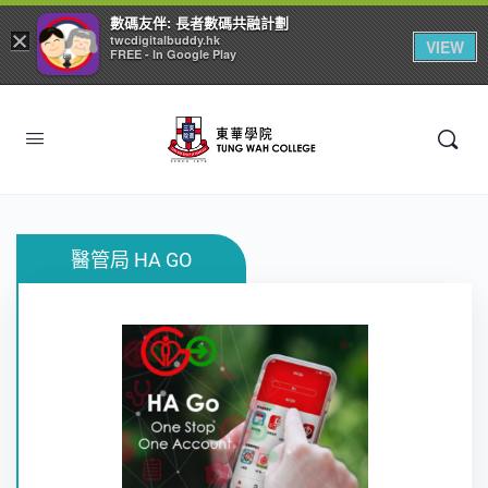
數碼友伴: 長者數碼共融計劃
×
twcdigitalbuddy.hk
VIEW
FREE - In Google Play
醫管局 HA GO
醫院管理局（醫管局）流動應用程式「HA GO」為單
一流動平台，令病人整體醫療保健旅程更完善。